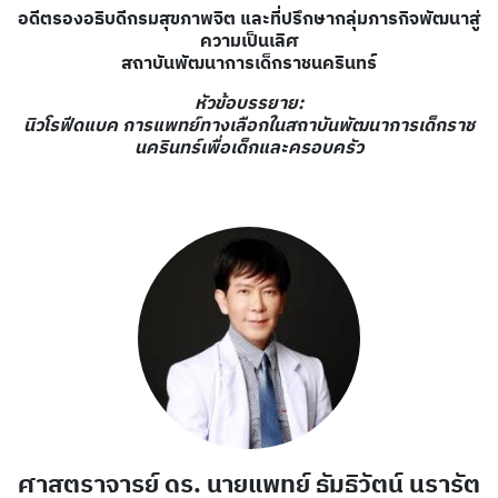
อดีตรองอธิบดีกรมสุขภาพจิต และที่ปรึกษากลุ่มภารกิจพัฒนาสู่
ความเป็นเลิศ
สถาบันพัฒนาการเด็กราชนครินทร์
หัวข้อบรรยาย:
นิวโรฟีดแบค การแพทย์ทางเลือกในสถาบันพัฒนาการเด็กราช
นครินทร์เพื่อเด็กและครอบครัว
ศาสตราจารย์
ดร. นายแพทย์ ธัมธิวัตน์ นรารัต