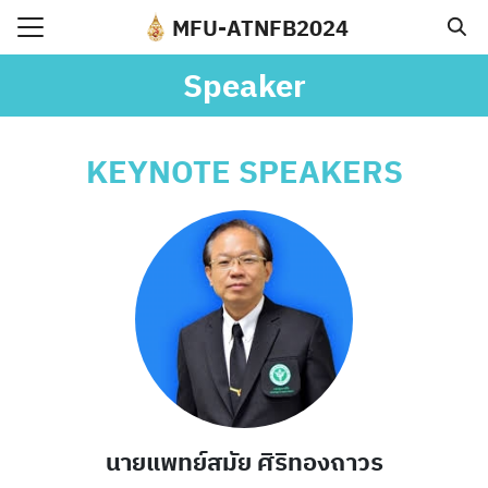
Skip
MFU-ATNFB2024
to
Search
content
Speaker
for:
e
KEYNOTE SPEAKERS
t Conference
ram
ker
tration
ission
act
นายแพทย์สมัย ศิริทองถาวร