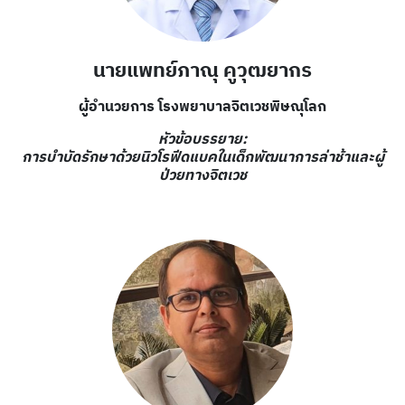
นายแพทย์ภาณุ คูวุฒยากร
ผู้อำนวยการ โรงพยาบาลจิตเวชพิษณุโลก
หัวข้อบรรยาย
:
การบำบัดรักษาด้วยนิวโรฟีดแบคในเด็กพัฒนาการล่าช้าและผู้
ป่วยทางจิตเวช