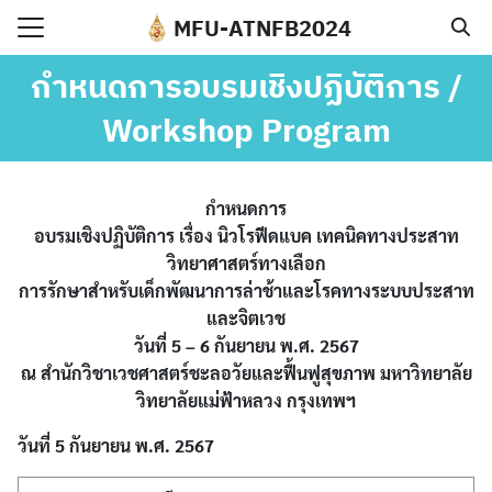
Skip
MFU-ATNFB2024
to
Search
content
กำหนดการอบรมเชิงปฏิบัติการ /
for:
Workshop Program
e
t Conference
กำหนดการ
ram
อบรมเชิงปฏิบัติการ เรื่อง นิวโรฟีดแบค เทคนิคทางประสาท
วิทยาศาสตร์ทางเลือก
ker
การรักษาสำหรับเด็กพัฒนาการล่าช้าและโรคทางระบบประสาท
tration
และจิตเวช
ission
วันที่ 5 – 6 กันยายน พ.ศ. 2567
ณ สำนักวิชาเวชศาสตร์ชะลอวัยและฟื้นฟูสุขภาพ มหาวิทยาลัย
act
วิทยาลัยแม่ฟ้าหลวง กรุงเทพฯ
วันที่ 5 กันยายน พ.ศ. 2567